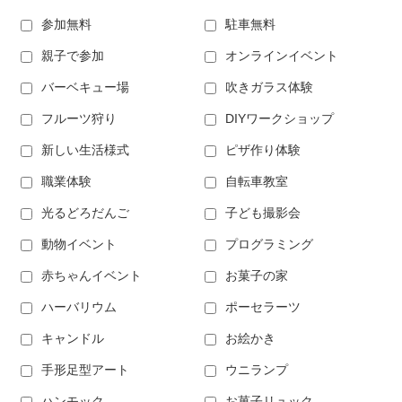
参加無料
駐車無料
親子で参加
オンラインイベント
バーベキュー場
吹きガラス体験
フルーツ狩り
DIYワークショップ
新しい生活様式
ピザ作り体験
職業体験
自転車教室
光るどろだんご
子ども撮影会
動物イベント
プログラミング
赤ちゃんイベント
お菓子の家
ハーバリウム
ポーセラーツ
キャンドル
お絵かき
手形足型アート
ウニランプ
ハンモック
お菓子リュック