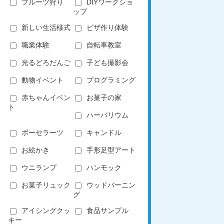
フルーツ狩り
DIYワークショ
ップ
新しい生活様式
ピザ作り体験
職業体験
自転車教室
光るどろだんご
子ども撮影会
動物イベント
プログラミング
赤ちゃんイベン
お菓子の家
ト
ハーバリウム
ポーセラーツ
キャンドル
お絵かき
手形足型アート
ウニランプ
ハンモック
お菓子リュック
ウッドバーニン
グ
アイシングクッ
食品サンプル
キー