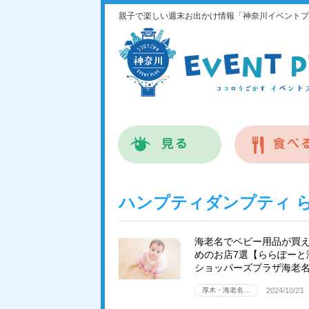
親子で楽しい週末お出かけ情報「神奈川イベントプ
ハンプティダンプティ 
海老名でベビー用品が買
めのお店7選【ららぽーと
ショッパーズプラザ海老
厚木・海老名…
2024/10/23