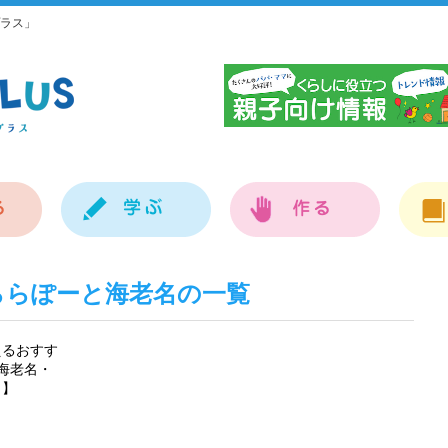
ラス」
神
ららぽーと海老名の一覧
えるおすす
海老名・
名】