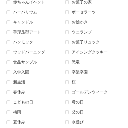
赤ちゃんイベント
お菓子の家
ハーバリウム
ポーセラーツ
キャンドル
お絵かき
手形足型アート
ウニランプ
ハンモック
お菓子リュック
ウッドバーニング
アイシングクッキー
食品サンプル
恐竜
入学入園
卒業卒園
新生活
桜
春休み
ゴールデンウィーク
こどもの日
母の日
梅雨
父の日
夏休み
水遊び