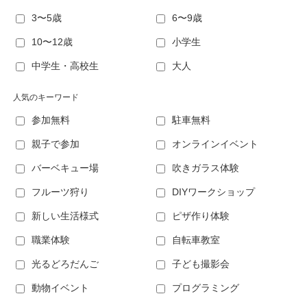
3〜5歳
6〜9歳
10〜12歳
小学生
中学生・高校生
大人
人気のキーワード
参加無料
駐車無料
親子で参加
オンラインイベント
バーベキュー場
吹きガラス体験
フルーツ狩り
DIYワークショップ
新しい生活様式
ピザ作り体験
職業体験
自転車教室
光るどろだんご
子ども撮影会
動物イベント
プログラミング