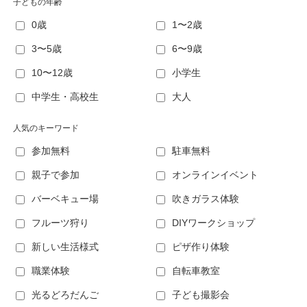
子どもの年齢
0歳
1〜2歳
3〜5歳
6〜9歳
10〜12歳
小学生
中学生・高校生
大人
人気のキーワード
参加無料
駐車無料
親子で参加
オンラインイベント
バーベキュー場
吹きガラス体験
フルーツ狩り
DIYワークショップ
新しい生活様式
ピザ作り体験
職業体験
自転車教室
光るどろだんご
子ども撮影会