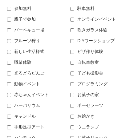
参加無料
駐車無料
親子で参加
オンラインイベント
バーベキュー場
吹きガラス体験
フルーツ狩り
DIYワークショップ
新しい生活様式
ピザ作り体験
職業体験
自転車教室
光るどろだんご
子ども撮影会
動物イベント
プログラミング
赤ちゃんイベント
お菓子の家
ハーバリウム
ポーセラーツ
キャンドル
お絵かき
手形足型アート
ウニランプ
ハンモック
お菓子リュック