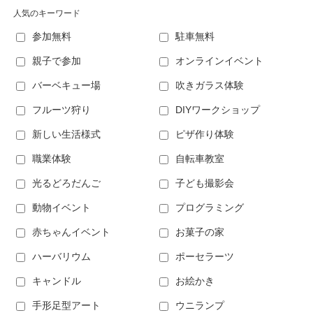
人気のキーワード
参加無料
駐車無料
親子で参加
オンラインイベント
バーベキュー場
吹きガラス体験
フルーツ狩り
DIYワークショップ
新しい生活様式
ピザ作り体験
職業体験
自転車教室
光るどろだんご
子ども撮影会
動物イベント
プログラミング
赤ちゃんイベント
お菓子の家
ハーバリウム
ポーセラーツ
キャンドル
お絵かき
手形足型アート
ウニランプ