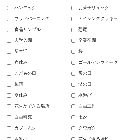
ハンモック
お菓子リュック
ウッドバーニング
アイシングクッキー
食品サンプル
恐竜
入学入園
卒業卒園
新生活
桜
春休み
ゴールデンウィーク
こどもの日
母の日
梅雨
父の日
夏休み
水遊び
花火ができる場所
自由工作
自由研究
七夕
カブトムシ
クワガタ
水遊び
花火できる場所