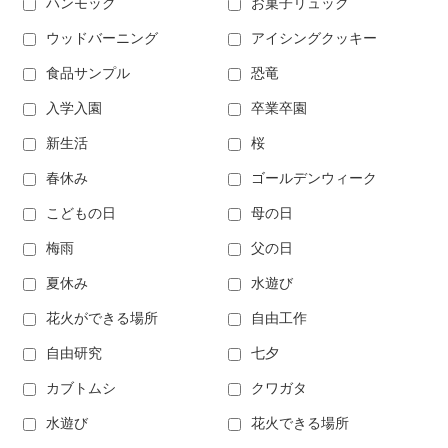
ハンモック
お菓子リュック
ウッドバーニング
アイシングクッキー
食品サンプル
恐竜
入学入園
卒業卒園
新生活
桜
春休み
ゴールデンウィーク
こどもの日
母の日
梅雨
父の日
夏休み
水遊び
花火ができる場所
自由工作
自由研究
七夕
カブトムシ
クワガタ
水遊び
花火できる場所