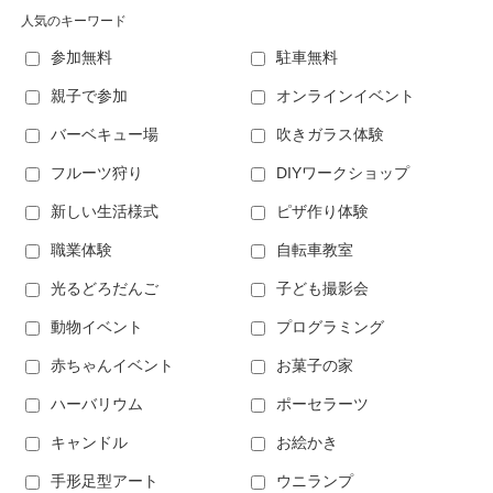
人気のキーワード
参加無料
駐車無料
親子で参加
オンラインイベント
バーベキュー場
吹きガラス体験
フルーツ狩り
DIYワークショップ
新しい生活様式
ピザ作り体験
職業体験
自転車教室
光るどろだんご
子ども撮影会
動物イベント
プログラミング
赤ちゃんイベント
お菓子の家
ハーバリウム
ポーセラーツ
キャンドル
お絵かき
手形足型アート
ウニランプ