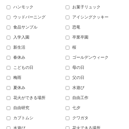
ハンモック
お菓子リュック
ウッドバーニング
アイシングクッキー
食品サンプル
恐竜
入学入園
卒業卒園
新生活
桜
春休み
ゴールデンウィーク
こどもの日
母の日
梅雨
父の日
夏休み
水遊び
花火ができる場所
自由工作
自由研究
七夕
カブトムシ
クワガタ
水遊び
花火できる場所