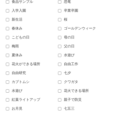
食品サンプル
恐竜
入学入園
卒業卒園
新生活
桜
春休み
ゴールデンウィーク
こどもの日
母の日
梅雨
父の日
夏休み
水遊び
花火ができる場所
自由工作
自由研究
七夕
カブトムシ
クワガタ
水遊び
花火できる場所
紅葉ライトアップ
親子で防災
お月見
七五三