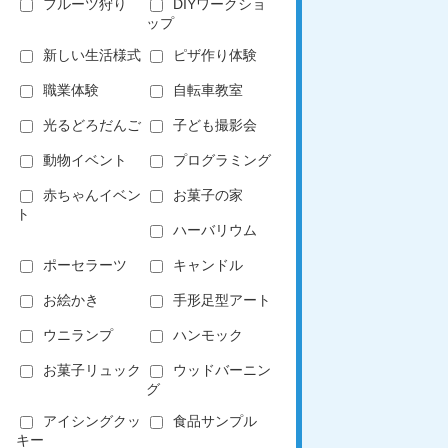
フルーツ狩り
DIYワークショ
ップ
新しい生活様式
ピザ作り体験
職業体験
自転車教室
光るどろだんご
子ども撮影会
動物イベント
プログラミング
赤ちゃんイベン
お菓子の家
ト
ハーバリウム
ポーセラーツ
キャンドル
お絵かき
手形足型アート
ウニランプ
ハンモック
お菓子リュック
ウッドバーニン
グ
アイシングクッ
食品サンプル
キー