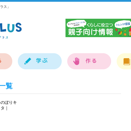
ラス」
神
一覧
いのぼりキ
スタ｜