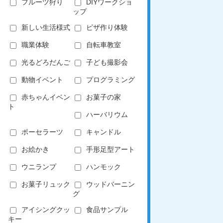
フルーツ狩り
DIYワークショ
ップ
新しい生活様式
ピザ作り体験
職業体験
自転車教室
光るどろだんご
子ども撮影会
動物イベント
プログラミング
赤ちゃんイベン
お菓子の家
ト
ハーバリウム
ポーセラーツ
キャンドル
お絵かき
手形足型アート
ウニランプ
ハンモック
お菓子リュック
ウッドバーニン
グ
アイシングクッ
食品サンプル
キー