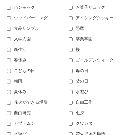
ハンモック
お菓子リュック
ウッドバーニング
アイシングクッキー
食品サンプル
恐竜
入学入園
卒業卒園
新生活
桜
春休み
ゴールデンウィーク
こどもの日
母の日
梅雨
父の日
夏休み
水遊び
花火ができる場所
自由工作
自由研究
七夕
カブトムシ
クワガタ
水遊び
花火できる場所