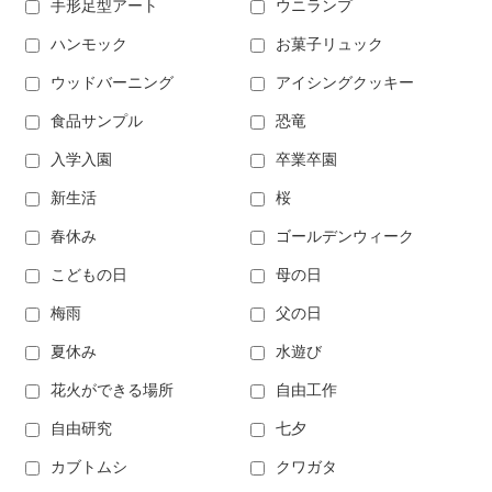
手形足型アート
ウニランプ
ハンモック
お菓子リュック
ウッドバーニング
アイシングクッキー
食品サンプル
恐竜
入学入園
卒業卒園
新生活
桜
春休み
ゴールデンウィーク
こどもの日
母の日
梅雨
父の日
夏休み
水遊び
花火ができる場所
自由工作
自由研究
七夕
カブトムシ
クワガタ