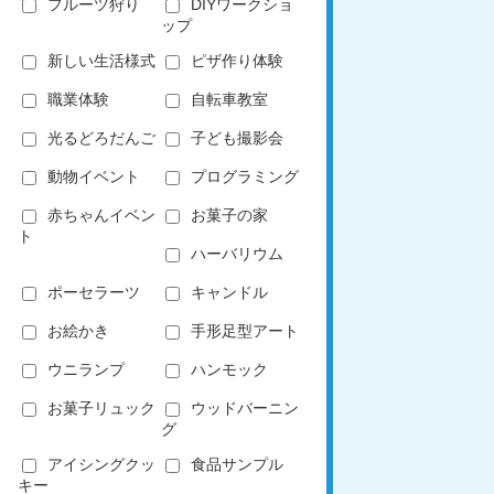
フルーツ狩り
DIYワークショ
ップ
新しい生活様式
ピザ作り体験
職業体験
自転車教室
光るどろだんご
子ども撮影会
動物イベント
プログラミング
赤ちゃんイベン
お菓子の家
ト
ハーバリウム
ポーセラーツ
キャンドル
お絵かき
手形足型アート
ウニランプ
ハンモック
お菓子リュック
ウッドバーニン
グ
アイシングクッ
食品サンプル
キー