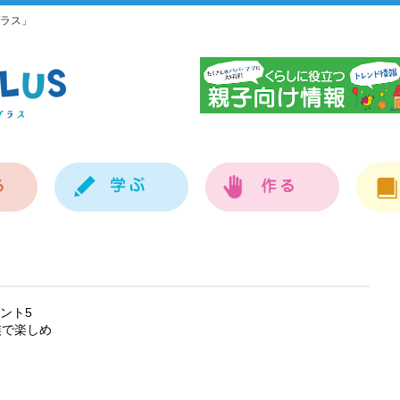
ラス」
神
ベント5
族で楽しめ