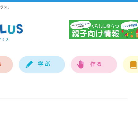
ラス」
神