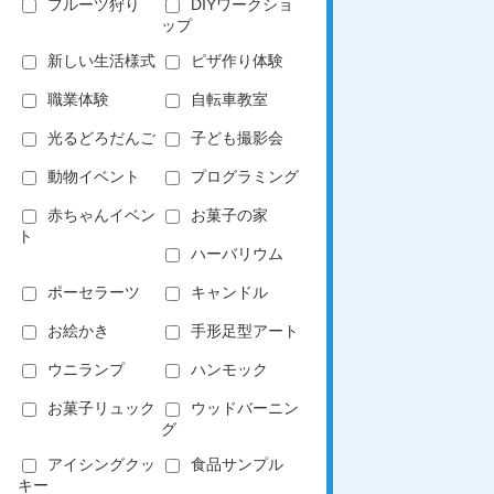
フルーツ狩り
DIYワークショ
ップ
新しい生活様式
ピザ作り体験
職業体験
自転車教室
光るどろだんご
子ども撮影会
動物イベント
プログラミング
赤ちゃんイベン
お菓子の家
ト
ハーバリウム
ポーセラーツ
キャンドル
お絵かき
手形足型アート
ウニランプ
ハンモック
お菓子リュック
ウッドバーニン
グ
アイシングクッ
食品サンプル
キー