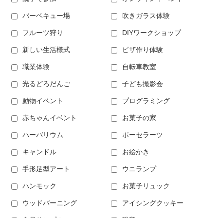
バーベキュー場
吹きガラス体験
フルーツ狩り
DIYワークショップ
新しい生活様式
ピザ作り体験
職業体験
自転車教室
光るどろだんご
子ども撮影会
動物イベント
プログラミング
赤ちゃんイベント
お菓子の家
ハーバリウム
ポーセラーツ
キャンドル
お絵かき
手形足型アート
ウニランプ
ハンモック
お菓子リュック
ウッドバーニング
アイシングクッキー