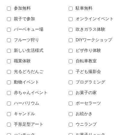
参加無料
駐車無料
親子で参加
オンラインイベント
バーベキュー場
吹きガラス体験
フルーツ狩り
DIYワークショップ
新しい生活様式
ピザ作り体験
職業体験
自転車教室
光るどろだんご
子ども撮影会
動物イベント
プログラミング
赤ちゃんイベント
お菓子の家
ハーバリウム
ポーセラーツ
キャンドル
お絵かき
手形足型アート
ウニランプ
ハンモック
お菓子リュック