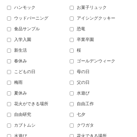
ハンモック
お菓子リュック
ウッドバーニング
アイシングクッキー
食品サンプル
恐竜
入学入園
卒業卒園
新生活
桜
春休み
ゴールデンウィーク
こどもの日
母の日
梅雨
父の日
夏休み
水遊び
花火ができる場所
自由工作
自由研究
七夕
カブトムシ
クワガタ
水遊び
花火できる場所