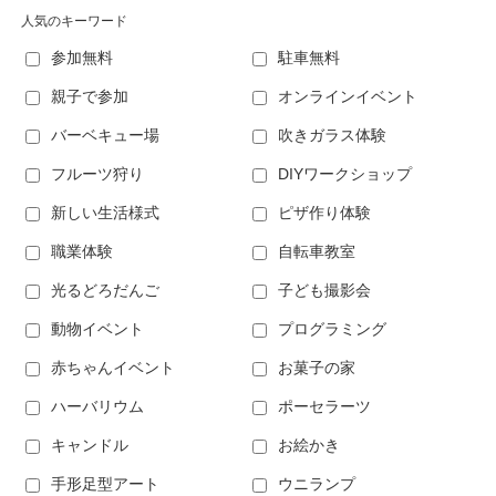
人気のキーワード
参加無料
駐車無料
親子で参加
オンラインイベント
バーベキュー場
吹きガラス体験
フルーツ狩り
DIYワークショップ
新しい生活様式
ピザ作り体験
職業体験
自転車教室
光るどろだんご
子ども撮影会
動物イベント
プログラミング
赤ちゃんイベント
お菓子の家
ハーバリウム
ポーセラーツ
キャンドル
お絵かき
手形足型アート
ウニランプ