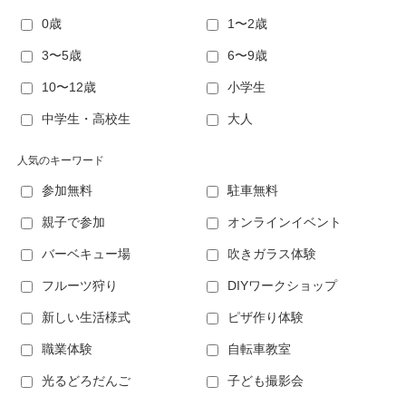
0歳
1〜2歳
3〜5歳
6〜9歳
10〜12歳
小学生
中学生・高校生
大人
人気のキーワード
参加無料
駐車無料
親子で参加
オンラインイベント
バーベキュー場
吹きガラス体験
フルーツ狩り
DIYワークショップ
新しい生活様式
ピザ作り体験
職業体験
自転車教室
光るどろだんご
子ども撮影会