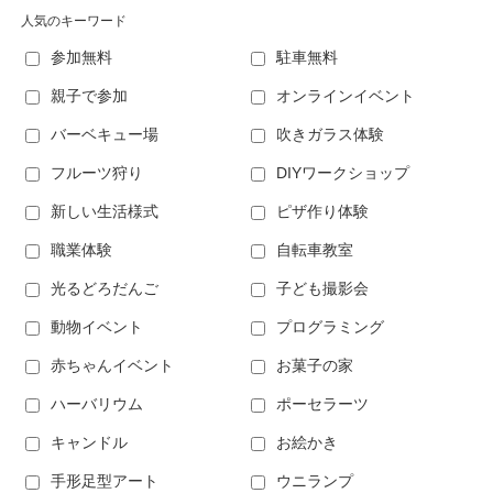
人気のキーワード
参加無料
駐車無料
親子で参加
オンラインイベント
バーベキュー場
吹きガラス体験
フルーツ狩り
DIYワークショップ
新しい生活様式
ピザ作り体験
職業体験
自転車教室
光るどろだんご
子ども撮影会
動物イベント
プログラミング
赤ちゃんイベント
お菓子の家
ハーバリウム
ポーセラーツ
キャンドル
お絵かき
手形足型アート
ウニランプ