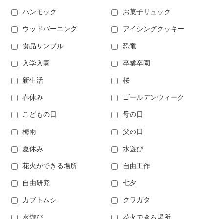
ハンモック
お菓子リュック
ウッドバーニング
アイシングクッキー
食品サンプル
恐竜
入学入園
卒業卒園
新生活
桜
春休み
ゴールデンウィーク
こどもの日
母の日
梅雨
父の日
夏休み
水遊び
花火ができる場所
自由工作
自由研究
七夕
カブトムシ
クワガタ
水遊び
花火できる場所