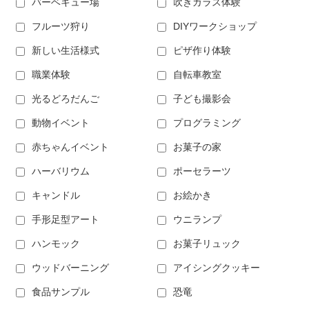
バーベキュー場
吹きガラス体験
フルーツ狩り
DIYワークショップ
新しい生活様式
ピザ作り体験
職業体験
自転車教室
光るどろだんご
子ども撮影会
動物イベント
プログラミング
赤ちゃんイベント
お菓子の家
ハーバリウム
ポーセラーツ
キャンドル
お絵かき
手形足型アート
ウニランプ
ハンモック
お菓子リュック
ウッドバーニング
アイシングクッキー
食品サンプル
恐竜