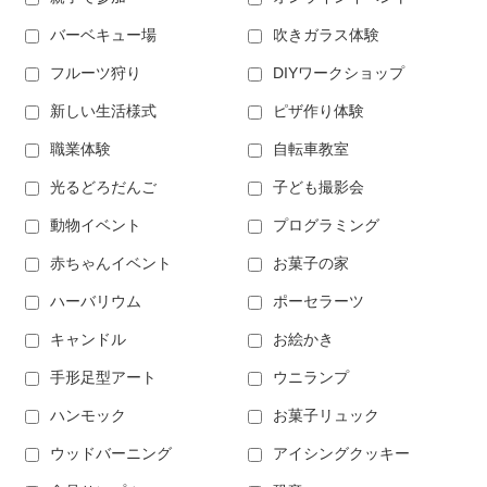
バーベキュー場
吹きガラス体験
フルーツ狩り
DIYワークショップ
新しい生活様式
ピザ作り体験
職業体験
自転車教室
光るどろだんご
子ども撮影会
動物イベント
プログラミング
赤ちゃんイベント
お菓子の家
ハーバリウム
ポーセラーツ
キャンドル
お絵かき
手形足型アート
ウニランプ
ハンモック
お菓子リュック
ウッドバーニング
アイシングクッキー