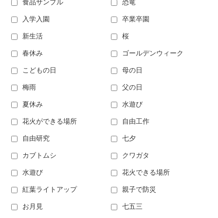
食品サンプル
恐竜
入学入園
卒業卒園
新生活
桜
春休み
ゴールデンウィーク
こどもの日
母の日
梅雨
父の日
夏休み
水遊び
花火ができる場所
自由工作
自由研究
七夕
カブトムシ
クワガタ
水遊び
花火できる場所
紅葉ライトアップ
親子で防災
お月見
七五三