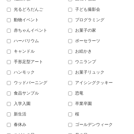
光るどろだんご
子ども撮影会
動物イベント
プログラミング
赤ちゃんイベント
お菓子の家
ハーバリウム
ポーセラーツ
キャンドル
お絵かき
手形足型アート
ウニランプ
ハンモック
お菓子リュック
ウッドバーニング
アイシングクッキー
食品サンプル
恐竜
入学入園
卒業卒園
新生活
桜
春休み
ゴールデンウィーク