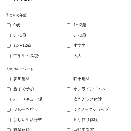
子どもの年齢
0歳
1〜2歳
3〜5歳
6〜9歳
10〜12歳
小学生
中学生・高校生
大人
人気のキーワード
参加無料
駐車無料
親子で参加
オンラインイベント
バーベキュー場
吹きガラス体験
フルーツ狩り
DIYワークショップ
新しい生活様式
ピザ作り体験
職業体験
自転車教室