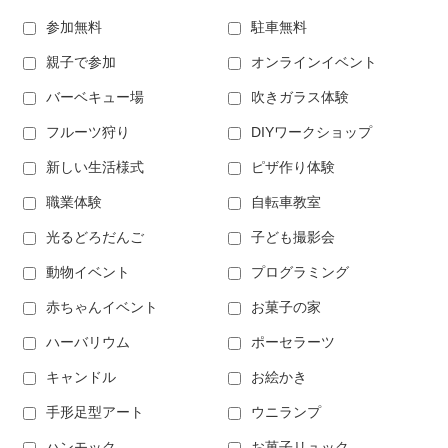
参加無料
駐車無料
親子で参加
オンラインイベント
バーベキュー場
吹きガラス体験
フルーツ狩り
DIYワークショップ
新しい生活様式
ピザ作り体験
職業体験
自転車教室
光るどろだんご
子ども撮影会
動物イベント
プログラミング
赤ちゃんイベント
お菓子の家
ハーバリウム
ポーセラーツ
キャンドル
お絵かき
手形足型アート
ウニランプ
ハンモック
お菓子リュック