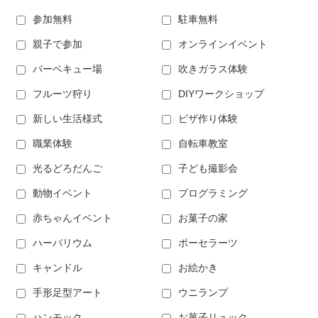
参加無料
駐車無料
親子で参加
オンラインイベント
バーベキュー場
吹きガラス体験
フルーツ狩り
DIYワークショップ
新しい生活様式
ピザ作り体験
職業体験
自転車教室
光るどろだんご
子ども撮影会
動物イベント
プログラミング
赤ちゃんイベント
お菓子の家
ハーバリウム
ポーセラーツ
キャンドル
お絵かき
手形足型アート
ウニランプ
ハンモック
お菓子リュック