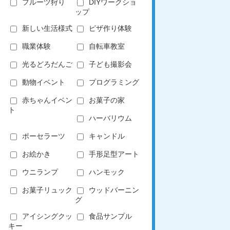
フルーツ狩り
DIYワークショ
ップ
新しい生活様式
ピザ作り体験
職業体験
自転車教室
光るどろだんご
子ども撮影会
動物イベント
プログラミング
赤ちゃんイベン
お菓子の家
ト
ハーバリウム
ポーセラーツ
キャンドル
お絵かき
手形足型アート
ウニランプ
ハンモック
お菓子リュック
ウッドバーニン
グ
アイシングクッ
食品サンプル
キー