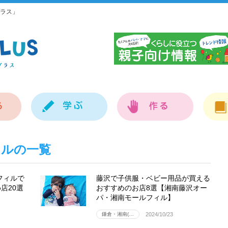
ラス」
神
フィルの一覧
フィルで
藤沢で子供服・ベビー用品が買える
店20選
おすすめのお店8選【湘南藤沢オー
パ・湘南モールフィル】
鎌倉・湘南(…
2024/10/23