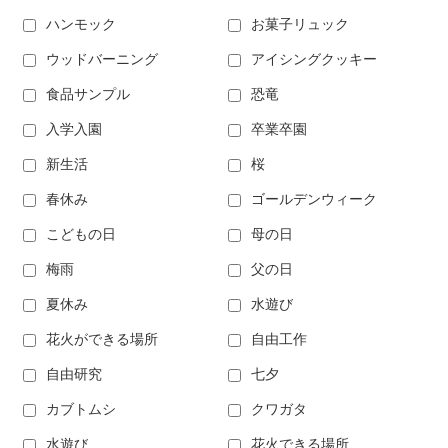
ハンモック
お菓子リュック
ウッドバーニング
アイシングクッキー
食品サンプル
恐竜
入学入園
卒業卒園
新生活
桜
春休み
ゴールデンウィーク
こどもの日
母の日
梅雨
父の日
夏休み
水遊び
花火ができる場所
自由工作
自由研究
七夕
カブトムシ
クワガタ
水遊び
花火できる場所