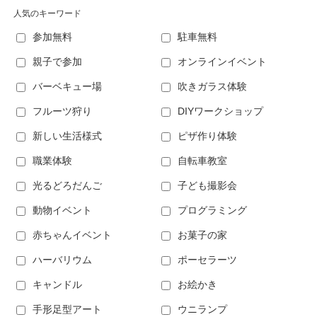
人気のキーワード
参加無料
駐車無料
親子で参加
オンラインイベント
バーベキュー場
吹きガラス体験
フルーツ狩り
DIYワークショップ
新しい生活様式
ピザ作り体験
職業体験
自転車教室
光るどろだんご
子ども撮影会
動物イベント
プログラミング
赤ちゃんイベント
お菓子の家
ハーバリウム
ポーセラーツ
キャンドル
お絵かき
手形足型アート
ウニランプ