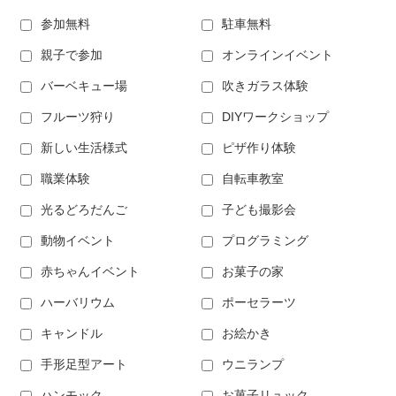
参加無料
駐車無料
親子で参加
オンラインイベント
バーベキュー場
吹きガラス体験
フルーツ狩り
DIYワークショップ
新しい生活様式
ピザ作り体験
職業体験
自転車教室
光るどろだんご
子ども撮影会
動物イベント
プログラミング
赤ちゃんイベント
お菓子の家
ハーバリウム
ポーセラーツ
キャンドル
お絵かき
手形足型アート
ウニランプ
ハンモック
お菓子リュック