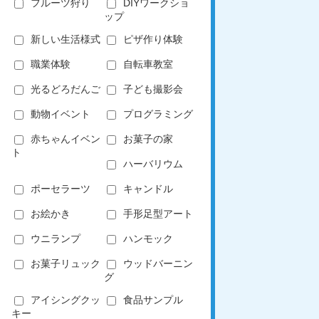
フルーツ狩り
DIYワークショ
ップ
新しい生活様式
ピザ作り体験
職業体験
自転車教室
光るどろだんご
子ども撮影会
動物イベント
プログラミング
赤ちゃんイベン
お菓子の家
ト
ハーバリウム
ポーセラーツ
キャンドル
お絵かき
手形足型アート
ウニランプ
ハンモック
お菓子リュック
ウッドバーニン
グ
アイシングクッ
食品サンプル
キー