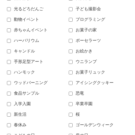
光るどろだんご
子ども撮影会
動物イベント
プログラミング
赤ちゃんイベント
お菓子の家
ハーバリウム
ポーセラーツ
キャンドル
お絵かき
手形足型アート
ウニランプ
ハンモック
お菓子リュック
ウッドバーニング
アイシングクッキー
食品サンプル
恐竜
入学入園
卒業卒園
新生活
桜
春休み
ゴールデンウィーク