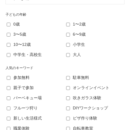
子どもの年齢
0歳
1〜2歳
3〜5歳
6〜9歳
10〜12歳
小学生
中学生・高校生
大人
人気のキーワード
参加無料
駐車無料
親子で参加
オンラインイベント
バーベキュー場
吹きガラス体験
フルーツ狩り
DIYワークショップ
新しい生活様式
ピザ作り体験
職業体験
自転車教室