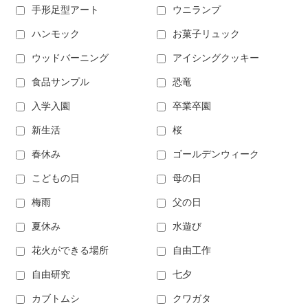
手形足型アート
ウニランプ
ハンモック
お菓子リュック
ウッドバーニング
アイシングクッキー
食品サンプル
恐竜
入学入園
卒業卒園
新生活
桜
春休み
ゴールデンウィーク
こどもの日
母の日
梅雨
父の日
夏休み
水遊び
花火ができる場所
自由工作
自由研究
七夕
カブトムシ
クワガタ