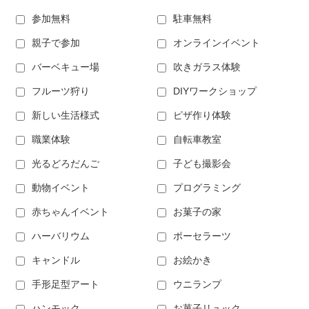
参加無料
駐車無料
親子で参加
オンラインイベント
バーベキュー場
吹きガラス体験
フルーツ狩り
DIYワークショップ
新しい生活様式
ピザ作り体験
職業体験
自転車教室
光るどろだんご
子ども撮影会
動物イベント
プログラミング
赤ちゃんイベント
お菓子の家
ハーバリウム
ポーセラーツ
キャンドル
お絵かき
手形足型アート
ウニランプ
ハンモック
お菓子リュック