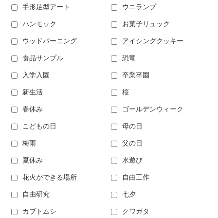
手形足型アート
ウニランプ
ハンモック
お菓子リュック
ウッドバーニング
アイシングクッキー
食品サンプル
恐竜
入学入園
卒業卒園
新生活
桜
春休み
ゴールデンウィーク
こどもの日
母の日
梅雨
父の日
夏休み
水遊び
花火ができる場所
自由工作
自由研究
七夕
カブトムシ
クワガタ