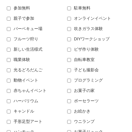
参加無料
駐車無料
親子で参加
オンラインイベント
バーベキュー場
吹きガラス体験
フルーツ狩り
DIYワークショップ
新しい生活様式
ピザ作り体験
職業体験
自転車教室
光るどろだんご
子ども撮影会
動物イベント
プログラミング
赤ちゃんイベント
お菓子の家
ハーバリウム
ポーセラーツ
キャンドル
お絵かき
手形足型アート
ウニランプ
ハンモック
お菓子リュック