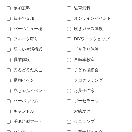
参加無料
駐車無料
親子で参加
オンラインイベント
バーベキュー場
吹きガラス体験
フルーツ狩り
DIYワークショップ
新しい生活様式
ピザ作り体験
職業体験
自転車教室
光るどろだんご
子ども撮影会
動物イベント
プログラミング
赤ちゃんイベント
お菓子の家
ハーバリウム
ポーセラーツ
キャンドル
お絵かき
手形足型アート
ウニランプ
ハンモック
お菓子リュック