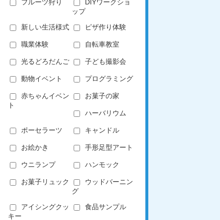
フルーツ狩り
DIYワークショ
ップ
新しい生活様式
ピザ作り体験
職業体験
自転車教室
光るどろだんご
子ども撮影会
動物イベント
プログラミング
赤ちゃんイベン
お菓子の家
ト
ハーバリウム
ポーセラーツ
キャンドル
お絵かき
手形足型アート
ウニランプ
ハンモック
お菓子リュック
ウッドバーニン
グ
アイシングクッ
食品サンプル
キー