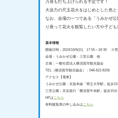
万発も打ち上げられる予定です！
大迫力の尺玉花火をはじめとした色と
なお、会場の一つである「うみかぜ公
り座って花火を観覧したい方や子ども
基本情報
開催日時：2024/10/6(日) 17:55～18:30 
会場：うみかぜ公園・三笠公園 他
主催：一般社団法人横須賀市観光協会
TEL（横須賀市観光協会）：046-822-8256
アクセス【電車】
うみかぜ公園：京急本線「県立大学駅」徒歩15
三笠公園：京浜急行「横須賀中央駅」徒歩15分
HPは
こちら
有料観覧席の申し込みは
こちら