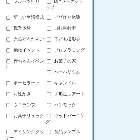
フルーツ狩り
DIYワークショ
ップ
新しい生活様式
ピザ作り体験
職業体験
自転車教室
光るどろだんご
子ども撮影会
動物イベント
プログラミング
赤ちゃんイベン
お菓子の家
ト
ハーバリウム
ポーセラーツ
キャンドル
お絵かき
手形足型アート
ウニランプ
ハンモック
お菓子リュック
ウッドバーニン
グ
アイシングクッ
食品サンプル
キー