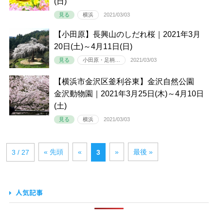
(日)
見る
横浜
2021/03/03
【小田原】長興山のしだれ桜｜2021年3月
20日(土)～4月11日(日)
見る
小田原・足柄…
2021/03/03
【横浜市金沢区釜利谷東】金沢自然公園
金沢動物園｜2021年3月25日(木)～4月10日
(土)
見る
横浜
2021/03/03
« 先頭
«
»
最後 »
3 / 27
3