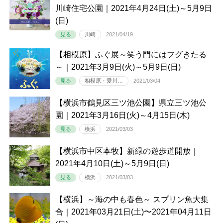
川崎住宅公園｜2021年4月24日(土)～5月9日
(日)
見る
川崎
2021/04/19
【相模原】ふぐ展～笑う門にはフグきたる
～｜2021年3月9日(火)～5月9日(日)
見る
相模原・愛川…
2021/03/04
【横浜市鶴見区三ツ池公園】県立三ツ池公
園｜2021年3月16日(火)～4月15日(木)
見る
横浜
2021/03/03
【横浜市中区本牧】新緑の遊歩道開放｜
2021年4月10日(土)～5月9日(日)
見る
横浜
2021/03/03
【横浜】～海の中も春色～ スプリン魚大集
合｜2021年03月21日(土)〜2021年04月11日