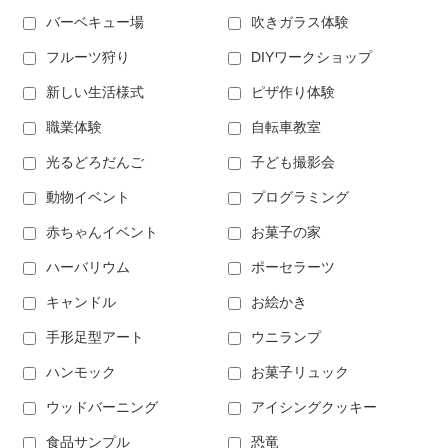
バーベキュー場
吹きガラス体験
フルーツ狩り
DIYワークショップ
新しい生活様式
ピザ作り体験
職業体験
自転車教室
光るどろだんご
子ども撮影会
動物イベント
プログラミング
赤ちゃんイベント
お菓子の家
ハーバリウム
ポーセラーツ
キャンドル
お絵かき
手形足型アート
ウニランプ
ハンモック
お菓子リュック
ウッドバーニング
アイシングクッキー
食品サンプル
恐竜