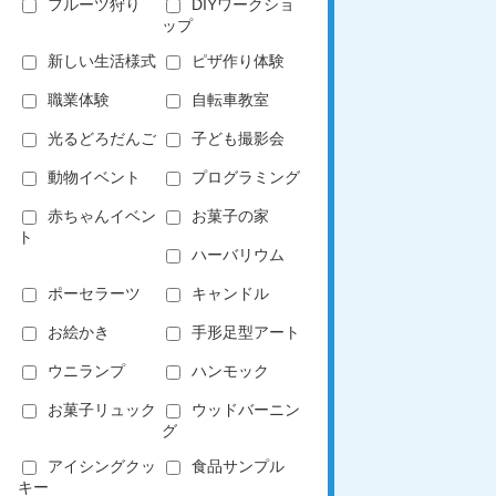
フルーツ狩り
DIYワークショ
ップ
新しい生活様式
ピザ作り体験
職業体験
自転車教室
光るどろだんご
子ども撮影会
動物イベント
プログラミング
赤ちゃんイベン
お菓子の家
ト
ハーバリウム
ポーセラーツ
キャンドル
お絵かき
手形足型アート
ウニランプ
ハンモック
お菓子リュック
ウッドバーニン
グ
アイシングクッ
食品サンプル
キー