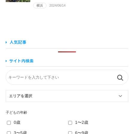
横浜
2024/06/14
子どもの年齢
0歳
1〜2歳
3〜5歳
6〜9歳