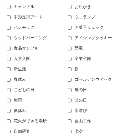
キャンドル
お絵かき
手形足型アート
ウニランプ
ハンモック
お菓子リュック
ウッドバーニング
アイシングクッキー
食品サンプル
恐竜
入学入園
卒業卒園
新生活
桜
春休み
ゴールデンウィーク
こどもの日
母の日
梅雨
父の日
夏休み
水遊び
花火ができる場所
自由工作
自由研究
七夕