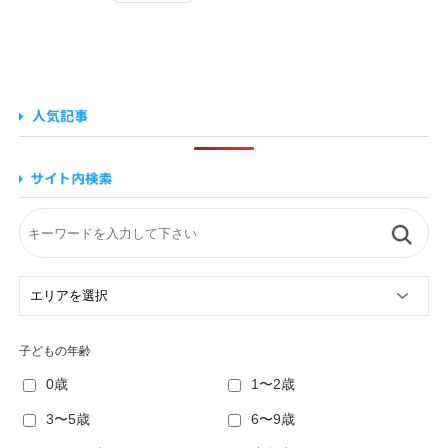
子どもの年齢
0歳
1〜2歳
3〜5歳
6〜9歳