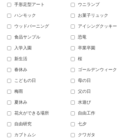
手形足型アート
ウニランプ
ハンモック
お菓子リュック
ウッドバーニング
アイシングクッキー
食品サンプル
恐竜
入学入園
卒業卒園
新生活
桜
春休み
ゴールデンウィーク
こどもの日
母の日
梅雨
父の日
夏休み
水遊び
花火ができる場所
自由工作
自由研究
七夕
カブトムシ
クワガタ