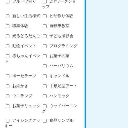
フルーツ狩り
DIYワークショ
ップ
新しい生活様式
ピザ作り体験
職業体験
自転車教室
光るどろだんご
子ども撮影会
動物イベント
プログラミング
赤ちゃんイベン
お菓子の家
ト
ハーバリウム
ポーセラーツ
キャンドル
お絵かき
手形足型アート
ウニランプ
ハンモック
お菓子リュック
ウッドバーニン
グ
アイシングクッ
食品サンプル
キー