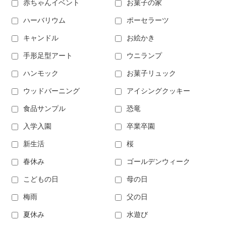
赤ちゃんイベント
お菓子の家
ハーバリウム
ポーセラーツ
キャンドル
お絵かき
手形足型アート
ウニランプ
ハンモック
お菓子リュック
ウッドバーニング
アイシングクッキー
食品サンプル
恐竜
入学入園
卒業卒園
新生活
桜
春休み
ゴールデンウィーク
こどもの日
母の日
梅雨
父の日
夏休み
水遊び