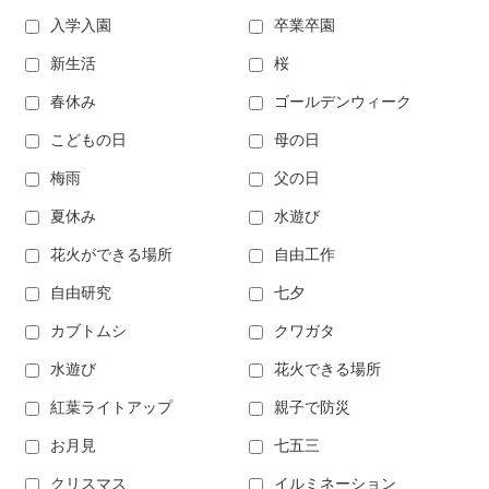
入学入園
卒業卒園
新生活
桜
春休み
ゴールデンウィーク
こどもの日
母の日
梅雨
父の日
夏休み
水遊び
花火ができる場所
自由工作
自由研究
七夕
カブトムシ
クワガタ
水遊び
花火できる場所
紅葉ライトアップ
親子で防災
お月見
七五三
クリスマス
イルミネーション