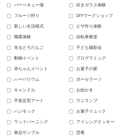
バーベキュー場
吹きガラス体験
フルーツ狩り
DIYワークショップ
新しい生活様式
ピザ作り体験
職業体験
自転車教室
光るどろだんご
子ども撮影会
動物イベント
プログラミング
赤ちゃんイベント
お菓子の家
ハーバリウム
ポーセラーツ
キャンドル
お絵かき
手形足型アート
ウニランプ
ハンモック
お菓子リュック
ウッドバーニング
アイシングクッキー
食品サンプル
恐竜