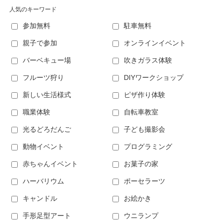
人気のキーワード
参加無料
駐車無料
親子で参加
オンラインイベント
バーベキュー場
吹きガラス体験
フルーツ狩り
DIYワークショップ
新しい生活様式
ピザ作り体験
職業体験
自転車教室
光るどろだんご
子ども撮影会
動物イベント
プログラミング
赤ちゃんイベント
お菓子の家
ハーバリウム
ポーセラーツ
キャンドル
お絵かき
手形足型アート
ウニランプ