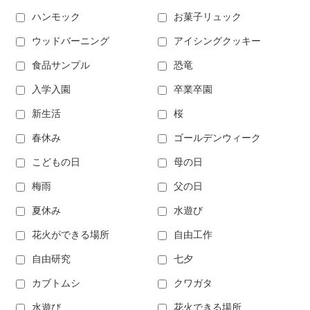
ハンモック
お菓子リュック
ウッドバーニング
アイシングクッキー
食品サンプル
恐竜
入学入園
卒業卒園
新生活
桜
春休み
ゴールデンウィーク
こどもの日
母の日
梅雨
父の日
夏休み
水遊び
花火ができる場所
自由工作
自由研究
七夕
カブトムシ
クワガタ
水遊び
花火できる場所