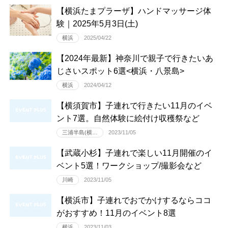
【横浜たまプラーザ】ハンドマッサージ体
験｜2025年5月3日(土)
横浜
2025/04/22
【2024年最新】神奈川で親子で行きたいあ
じさいスポット6選<横浜・八景島>
横浜
2024/04/12
【横須賀市】子連れで行きたい11月のイベ
ント7選。自然体験に絵付け収穫祭など
三浦半島(横…
2023/11/05
【武蔵小杉】子連れで楽しい11月開催のイ
ベント5選！ワークショップ/撮影会など
川崎
2023/11/05
【横浜市】子連れでおでかけするならココ
がおすすめ！11月のイベント8選
横浜
2023/11/03