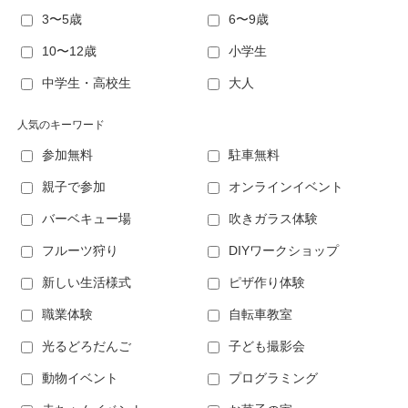
3〜5歳
6〜9歳
10〜12歳
小学生
中学生・高校生
大人
人気のキーワード
参加無料
駐車無料
親子で参加
オンラインイベント
バーベキュー場
吹きガラス体験
フルーツ狩り
DIYワークショップ
新しい生活様式
ピザ作り体験
職業体験
自転車教室
光るどろだんご
子ども撮影会
動物イベント
プログラミング