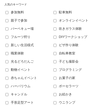
人気のキーワード
参加無料
駐車無料
親子で参加
オンラインイベント
バーベキュー場
吹きガラス体験
フルーツ狩り
DIYワークショップ
新しい生活様式
ピザ作り体験
職業体験
自転車教室
光るどろだんご
子ども撮影会
動物イベント
プログラミング
赤ちゃんイベント
お菓子の家
ハーバリウム
ポーセラーツ
キャンドル
お絵かき
手形足型アート
ウニランプ