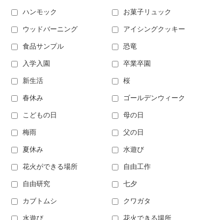
ハンモック
お菓子リュック
ウッドバーニング
アイシングクッキー
食品サンプル
恐竜
入学入園
卒業卒園
新生活
桜
春休み
ゴールデンウィーク
こどもの日
母の日
梅雨
父の日
夏休み
水遊び
花火ができる場所
自由工作
自由研究
七夕
カブトムシ
クワガタ
水遊び
花火できる場所