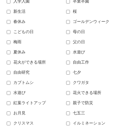
入学入園
卒業卒園
新生活
桜
春休み
ゴールデンウィーク
こどもの日
母の日
梅雨
父の日
夏休み
水遊び
花火ができる場所
自由工作
自由研究
七夕
カブトムシ
クワガタ
水遊び
花火できる場所
紅葉ライトアップ
親子で防災
お月見
七五三
クリスマス
イルミネーション