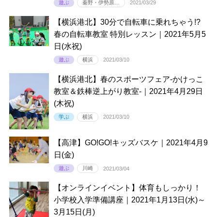
遊ぶ
秦野・伊勢原…
2021/03/29
【横浜港北】30分で自転車に乗れちゃう!?
春の自転車教室 特別レッスン｜2021年5月5
日(水祝)
遊ぶ
横浜
2021/03/10
【横浜港北】春のスポーツフェア-かけっこ
教室＆鉄棒逆上がり教室-｜2021年4月29日
(木祝)
学ぶ
横浜
2021/03/10
【高津】GO!GO!キッズバスケ｜2021年4月9
日(金)
遊ぶ
川崎
2021/03/04
【オンラインイベント】体育もしっかり！
小学校入学準備講座｜2021年1月13日(水)～
3月15日(月)