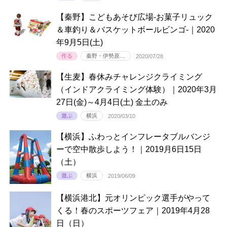
【秦野】こどもあそび広場-お菓子リュック
＆車釣り＆バスケットボールビンゴ-｜2020
年9月5日(土)
作る
秦野・伊勢原…
2020/07/28
【生麦】春休みチャレンジクライミング
（インドアクライミング体験）｜2020年3月
27日(金)～4月4日(土) 金土のみ
遊ぶ
横浜
2020/03/10
【横浜】ふわっとインフレータブルバンジ
ーで空中散歩しよう！｜2019月6日15日
（土）
遊ぶ
横浜
2019/06/09
【横浜港北】元オリンピック選手がやって
くる！春のスポーツフェア｜2019年4月28
日（日）