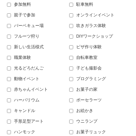
参加無料
駐車無料
親子で参加
オンラインイベント
バーベキュー場
吹きガラス体験
フルーツ狩り
DIYワークショップ
新しい生活様式
ピザ作り体験
職業体験
自転車教室
光るどろだんご
子ども撮影会
動物イベント
プログラミング
赤ちゃんイベント
お菓子の家
ハーバリウム
ポーセラーツ
キャンドル
お絵かき
手形足型アート
ウニランプ
ハンモック
お菓子リュック