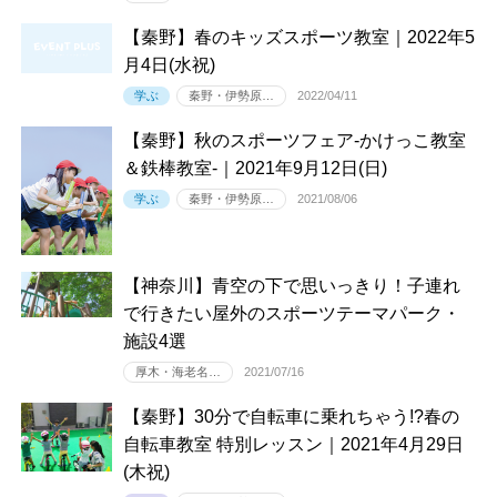
【秦野】春のキッズスポーツ教室｜2022年5
月4日(水祝)
学ぶ
秦野・伊勢原…
2022/04/11
【秦野】秋のスポーツフェア-かけっこ教室
＆鉄棒教室-｜2021年9月12日(日)
学ぶ
秦野・伊勢原…
2021/08/06
【神奈川】青空の下で思いっきり！子連れ
で行きたい屋外のスポーツテーマパーク・
施設4選
厚木・海老名…
2021/07/16
【秦野】30分で自転車に乗れちゃう!?春の
自転車教室 特別レッスン｜2021年4月29日
(木祝)